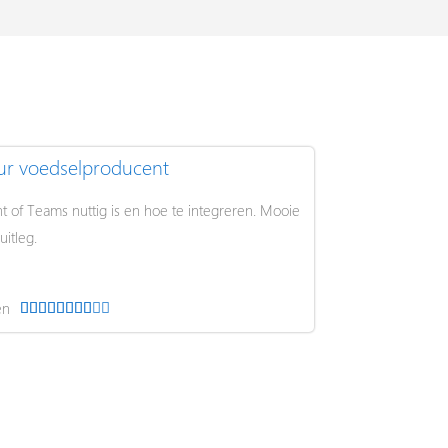
ur voedselproducent
ht of Teams nuttig is en hoe te integreren. Mooie
itleg.
en
W










a
a
r
d
e