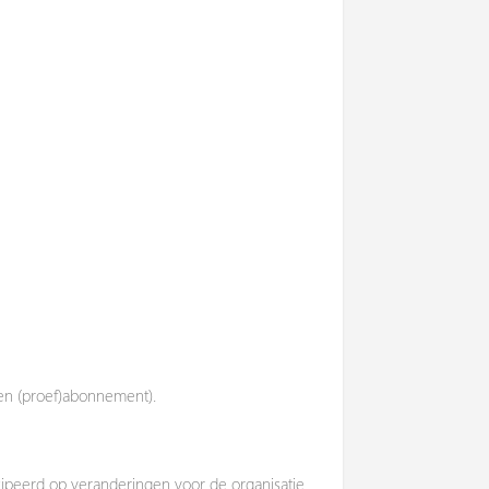
en (proef)abonnement).
cipeerd op veranderingen voor de organisatie.