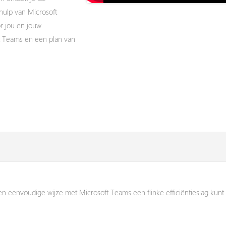
hulp van Microsoft
r jou en jouw
ft Teams en een plan van
n eenvoudige wijze met Microsoft Teams een flinke efficiëntieslag kunt