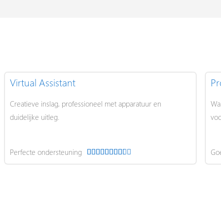
Virtual Assistant
Pr
Creatieve inslag, professioneel met apparatuur en
War
duidelijke uitleg.
voo
Perfecte ondersteuning
Goe
W










a
a
r
d
e