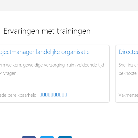
Ervaringen met trainingen
ojectmanager landelijke organisatie
Directe
m welkom, geweldige verzorging, ruim voldoende tijd
Snel inzic
r vragen.
beknopte u
de bereikbaarheid
Vakmens
W










a
a
r
d
e