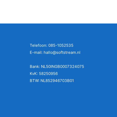
r
i
n
g
8
.
Telefoon: 085-1052535
1
E-mail: hallo@softstream.nl
v
a
Bank: NL50INGB0007324075
n
KvK: 58250956
1
BTW: NL852946703B01
0