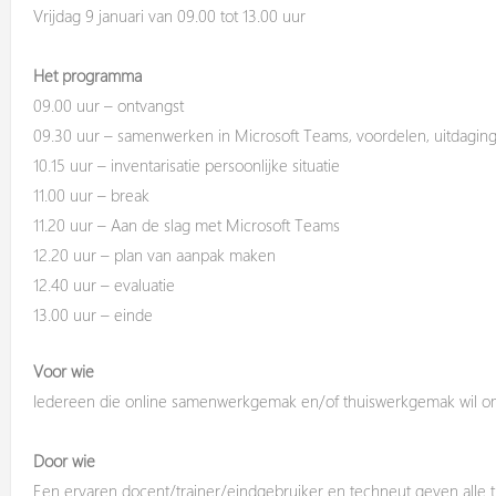
Vrijdag 9 januari van 09.00 tot 13.00 uur
Het programma
09.00 uur – ontvangst
09.30 uur – samenwerken in Microsoft Teams, voordelen, uitdagi
10.15 uur – inventarisatie persoonlijke situatie
11.00 uur – break
11.20 uur – Aan de slag met Microsoft Teams
12.20 uur – plan van aanpak maken
12.40 uur – evaluatie
13.00 uur – einde
Voor wie
Iedereen di
e online samenwerkgemak en/of thuiswerkgemak wil oma
Door wie
Een ervaren docent/trainer/eindgebruiker en techneut geven alle t