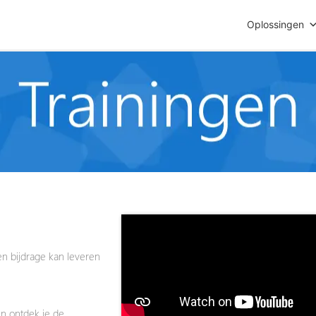
Oplossingen
n bijdrage kan leveren
en
ontdek je de