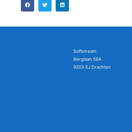
r
i
n
g
7
.
Softstream
4
Berglaan 56A
v
9203 EJ Drachten
a
n
1
0