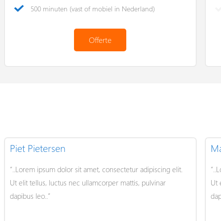
500 minuten (vast of mobiel in Nederland)
Offerte
Piet Pietersen
Ma
“..Lorem ipsum dolor sit amet, consectetur adipiscing elit.
“..
Ut elit tellus, luctus nec ullamcorper mattis, pulvinar
Ut 
dapibus leo..”
dap