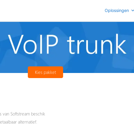
Oplossingen
Kies pakket
s van Softstream beschik
etaalbaar alternatief.