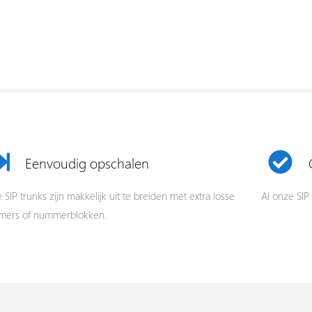
Eenvoudig opschalen
SIP trunks zijn makkelijk uit te breiden met extra losse
Al onze SIP 
ers of nummerblokken.