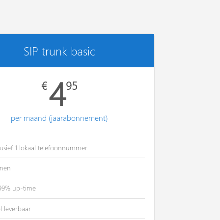
SIP trunk basic
4
€
95
per maand (jaarabonnement)
lusief 1 lokaal telefoonnummer
ijnen
99% up-time
l leverbaar