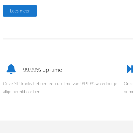
Lees meer
99.99% up-time
Onze SIP trunks hebben een up-time van 99.99% waardoor je
Onze 
altijd bereikbaar bent.
numm