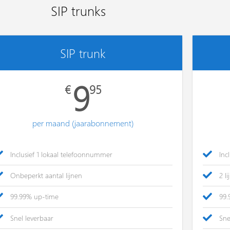
SIP trunks
SIP trunk
9
€
95
per maand (jaarabonnement)
Inclusief 1 lokaal telefoonnummer
Inc
Onbeperkt aantal lijnen
2 l
99.99% up-time
99.
Snel leverbaar
Sne