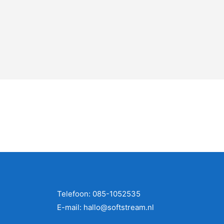
1
0
Telefoon: 085-1052535
E-mail: hallo@softstream.nl