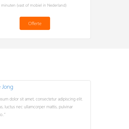
 minuten (vast of mobiel in Nederland)
Offerte
e Jong
psum dolor sit amet, consectetur adipiscing elit.
llus, luctus nec ullamcorper mattis, pulvinar
o..”