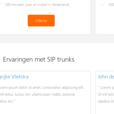
500 minuten (vast of mobiel in Nederland)
500
Offerte
Ervaringen met SIP trunks
rijke Vlietstra
John d
Lorem ipsum dolor sit amet, consectetur adipiscing elit.
“..Lorem i
elit tellus, luctus nec ullamcorper mattis, pulvinar
Ut elit te
ibus leo..”
dapibus le