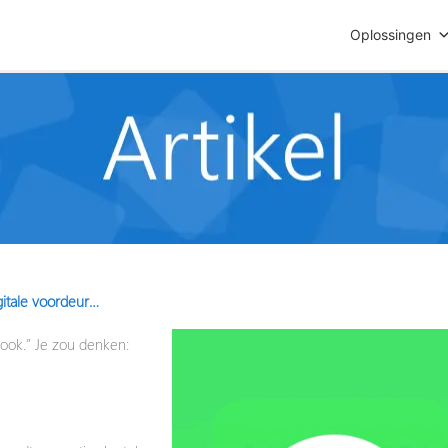
Oplossingen
gitale voordeur…
 ook.”
Je zou denken: