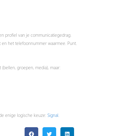
en profiel van je communicatiegedrag.
kt en het telefoonnummer waarmee. Punt.
t (bellen, groepen, media), maar:
al de enige logische keuze:
Signal.