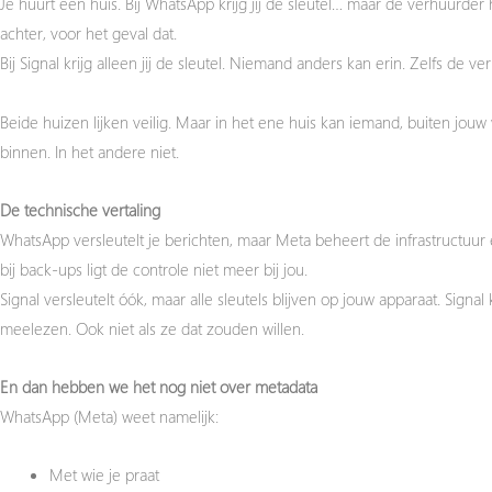
Je huurt een huis.
Bij WhatsApp krijg jij de sleutel… maar de verhuurder 
achter, voor het geval dat.
Bij Signal krijg alleen jij de sleutel. Niemand anders kan erin. Zelfs de ve
Beide huizen lijken veilig. Maar in het ene huis kan iemand, buiten jouw 
binnen. In het andere niet.
De technische vertaling
WhatsApp versleutelt je berichten, maar Meta beheert de infrastructuur 
bij back-ups ligt de controle niet meer bij jou.
Signal versleutelt óók, maar alle sleutels blijven op jouw apparaat. Signal
meelezen. Ook niet als ze dat zouden willen.
En dan hebben we het nog niet over metadata
WhatsApp (Meta) weet namelijk:
Met wie je praat