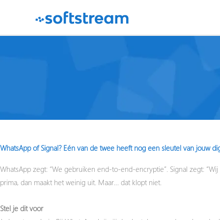
Ga
naar
de
inhoud
WhatsApp of Signal? Eén van de twee heeft nog een sleutel van jouw di
WhatsApp zegt: “We gebruiken end-to-end-encryptie”.
Signal zegt: “Wij
prima, dan maakt het weinig uit. Maar… dat klopt niet.
Stel je dit voor