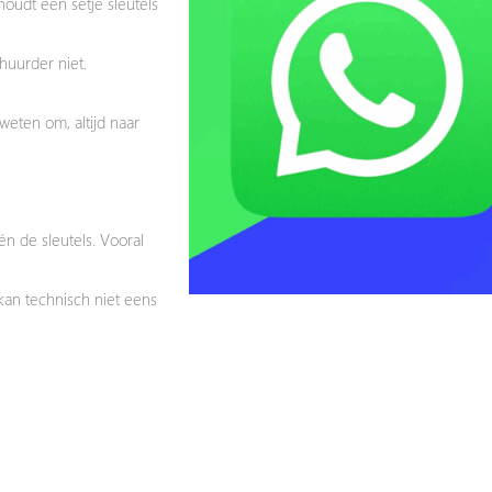
houdt een setje sleutels
rhuurder niet.
weten om, altijd naar
én de sleutels. Vooral
 kan technisch niet eens