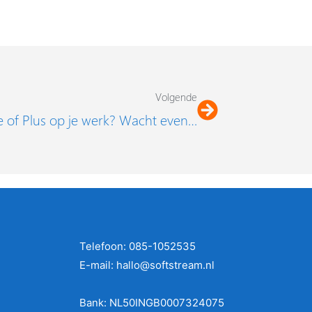
Volgende
Volgende
ee of Plus op je werk? Wacht even…
Telefoon: 085-1052535
E-mail: hallo@softstream.nl
Bank: NL50INGB0007324075