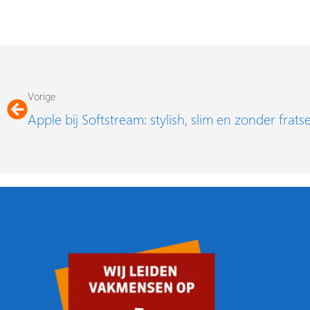
Vorige
Vorige
Apple bij Softstream: stylish, slim en zonder frats